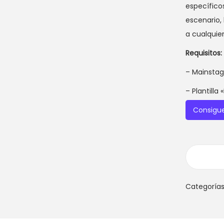
específicos
escenario, 
a cualquie
Requisitos:
–
Mainstage
– Plantilla
Consigue 
Categoría