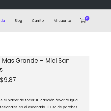
0
nda
Blog
Carrito
Mi cuenta
s Mas Grande – Miel San
s
E
E
$
9,87
l
l
p
p
r
r
e el placer de tocar su canción favorita igual
e
e
fesionales en el escenario. El uso de patches