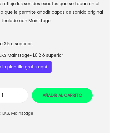
c
c
 refleja los sonidos exactos que se tocan en el
i
i
lo que le permite añadir capas de sonido original
o
o
r teclado con Mainstage.
o
a
r
c
 3.5 ó superior.
i
t
g
u
 «LKS Mainstage» 1.0.2 ó superior
i
a
la plantilla gratis aqui
n
l
a
e
l
s
AÑADIR AL CARRITO
e
:
D
r
$
i
a
9
s:
LKS
,
Mainstage
o
:
,
s
$
8
E