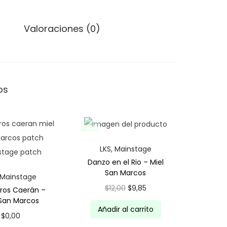
1
7
s
2
.
M
Valoraciones (0)
,
a
0
s
0
G
.
r
os
a
n
d
-18%
e
LKS
,
Mainstage
-
Danzo en el Rio – Miel
M
San Marcos
Mainstage
i
E
E
$
12,00
$
9,85
ros Caerán –
e
 San Marcos
l
l
l
Añadir al carrito
$
0,00
p
p
S