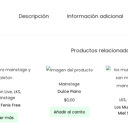
Descripción
Información adicional
Productos relacionad
Mainstage
Dulce Piano
on Live
,
LKS
,
instage
LKS
,
$
0,00
 Fenix Free
Los Mu
Añadir al carrito
Miel
eer más