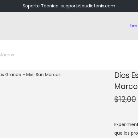
Soporte Técnico: support@audiofenix.com
Tie
 Marcos
Dios E
Marco
$
12,00
Experiment
que los pro