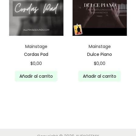
o
o
o
a
r
c
i
t
g
u
Mainstage
Mainstage
i
a
Cordas Pad
Dulce Piano
n
l
$
0,00
$
0,00
a
e
l
s
Añadir al carrito
Añadir al carrito
e
:
r
$
a
9
:
,
$
8
1
6
2
.