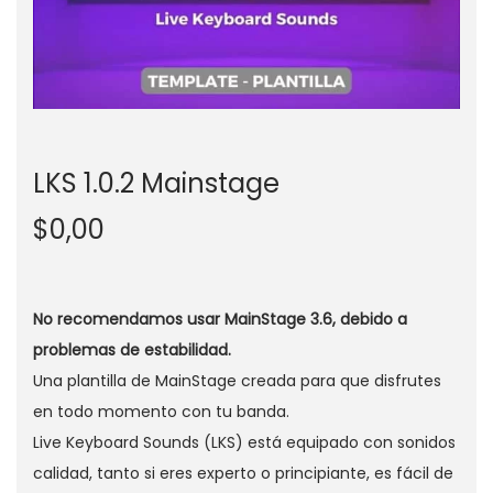
g
n
a
i
c
d
i
o
ó
n
LKS 1.0.2 Mainstage
$
0,00
No recomendamos usar MainStage 3.6, debido a
problemas de estabilidad.
Una plantilla de MainStage creada para que disfrutes
en todo momento con tu banda.
Live Keyboard Sounds (LKS) está equipado con sonidos
calidad, tanto si eres experto o principiante, es fácil de