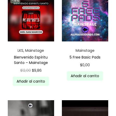
-18%
LKS
,
Mainstage
Mainstage
Bienvenido Espíritu
5 Free Basic Pads
Santo – Mainstage
$
0,00
E
E
$
12,00
$
9,86
Añadir al carrito
l
l
Añadir al carrito
p
p
r
r
e
e
c
c
i
i