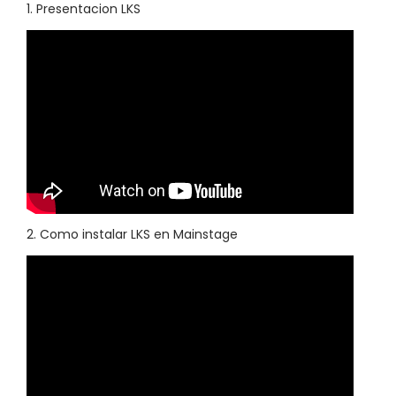
1. Presentacion LKS
i
d
a
d
2. Como instalar LKS en Mainstage