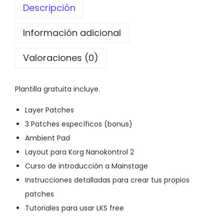
Descripción
0
.
Información adicional
2
M
Valoraciones (0)
a
i
Plantilla gratuita incluye.
n
s
Layer Patches
t
3 Patches específicos (bonus)
a
Ambient Pad
g
Layout para Korg Nanokontrol 2
e
Curso de introducción a Mainstage
c
Instrucciones detalladas para crear tus propios
a
patches
n
Tutoriales para usar LKS free
t