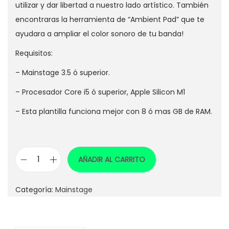
utilizar y dar libertad a nuestro lado artístico. También
encontraras la herramienta de “Ambient Pad” que te
ayudara a ampliar el color sonoro de tu banda!
Requisitos:
–
Mainstage 3.5 ó superior.
– Procesador Core i5 ó superior, Apple Silicon M1
– Esta plantilla funciona mejor con 8 ó mas GB de RAM.
AÑADIR AL CARRITO
L
K
Categoría:
Mainstage
S
1
.