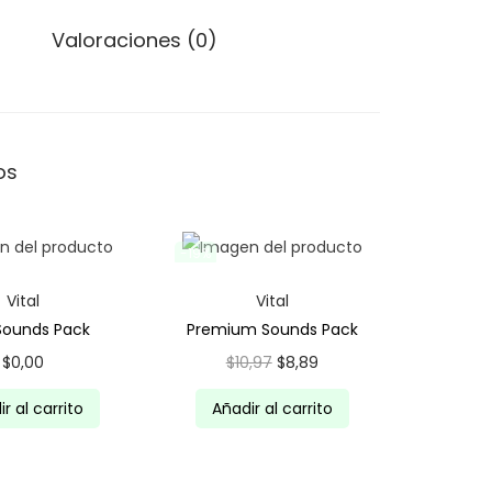
9
5
,
.
Valoraciones (0)
2
5
.
os
-19%
Vital
Vital
Sounds Pack
Premium Sounds Pack
E
E
$
0,00
$
10,97
$
8,89
l
l
r al carrito
Añadir al carrito
p
p
r
r
e
e