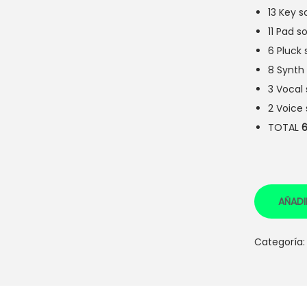
13 Key 
11 Pad s
6 Pluck
8 Synth
3 Vocal
2 Voice
TOTAL
AÑADI
Categoría