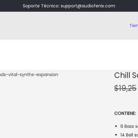
Soporte Técnico: support@audiofenix.com
Tie
Chill 
$
19,25
CONTIENE:
6 Bass 
14 Bell 