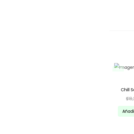
-18%
Chill 
$
18
Añadi