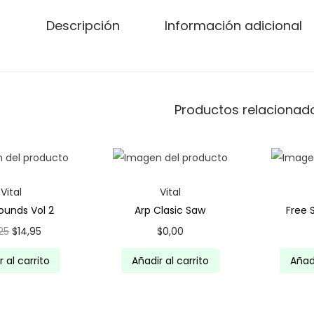
Descripción
Información adicional
Productos relacionad
Vital
Vital
Sounds Vol 2
Arp Clasic Saw
Free 
E
E
,25
$
14,95
$
0,00
l
l
r al carrito
Añadir al carrito
Añadi
p
p
r
r
e
e