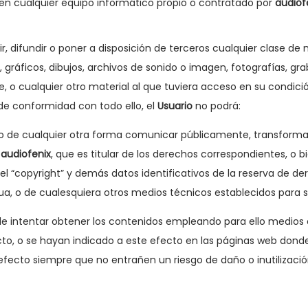
en cualquier equipo informático propio o contratado por
audiof
, difundir o poner a disposición de terceros cualquier clase de
 gráficos, dibujos, archivos de sonido o imagen, fotografías, gra
e, o cualquier otro material al que tuviera acceso en su condic
de conformidad con todo ello, el
Usuario
no podrá:
ión o de cualquier otra forma comunicar públicamente, transform
e
audiofenix
, que es titular de los derechos correspondientes, o b
 el “copyright” y demás datos identificativos de la reserva de d
agua, o de cualesquiera otros medios técnicos establecidos para
e intentar obtener los contenidos empleando para ello medios o
cto, o se hayan indicado a este efecto en las páginas web donde
fecto siempre que no entrañen un riesgo de daño o inutilizaci