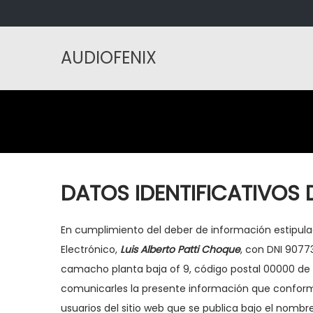
AUDIOFENIX
S
S
a
a
l
l
t
t
a
a
r
r
a
a
DATOS IDENTIFICATIVOS D
l
l
a
c
En cumplimiento del deber de información estipulado
n
o
Electrónico,
Luis Alberto Patti Choque
, con DNI 9077
a
n
camacho planta baja of 9, código postal 00000 de L
v
t
comunicarles la presente información que conforma 
e
e
usuarios del sitio web que se publica bajo el nomb