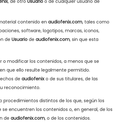
enix
, de otro
Usuario
o de cualquier usuario de
 material contenido en
audiofenix.com
, tales como
baciones, software, logotipos, marcas, iconos,
ión de
Usuario
de
audiofenix.com
, sin que esta
ar o modificar los contenidos, a menos que se
ien que ello resulte legalmente permitido.
erechos de
audiofenix
o de sus titulares, de las
 su reconocimiento.
 procedimientos distintos de los que, según los
 se encuentren los contenidos o, en general, de los
ón de
audiofenix.com
, o de los contenidos.