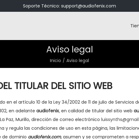
Soporte Técnico: support@audiofenix.com
Tie
Aviso legal
Inicio
/
Aviso legal
EL TITULAR DEL SITIO WEB
 en el artículo 10 de la Ley 34/2002 de 11 de julio de Servicios
302, en adelante
audiofenix
, en calidad de titular del sitio web
au
a Paz, Murillo, dirección de correo electrónico
luissynths@gmai
y regula las condiciones de uso en esta página, las limitaciones
re de dominio
audiofenix.com
, asumen y se comprometen a resp