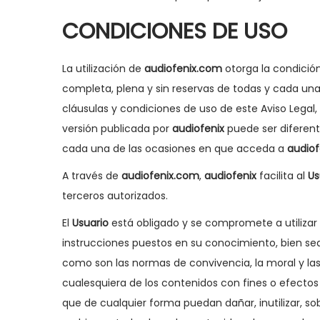
g
n
CONDICIONES DE USO
a
i
c
d
i
o
La utilización de
audiofenix.com
otorga la condició
ó
completa, plena y sin reservas de todas y cada una d
n
cláusulas y condiciones de uso de este Aviso Legal,
versión publicada por
audiofenix
puede ser diferen
cada una de las ocasiones en que acceda a
audio
A través de
audiofenix.com
,
audiofenix
facilita al
Us
terceros autorizados.
El
Usuario
está obligado y se compromete a utilizar
instrucciones puestos en su conocimiento, bien se
como son las normas de convivencia, la moral y l
cualesquiera de los contenidos con fines o efectos il
que de cualquier forma puedan dañar, inutilizar, so