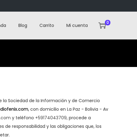
0
nda
Blog
Carrito
Mi cuenta
 de la Sociedad de la Información y de Comercio
diofenix.com
, con domicilio en La Paz - Bolivia - Av
l.com
y teléfono
+59174043709
, procede a
 de responsabilidad y las obligaciones que, los
etar.